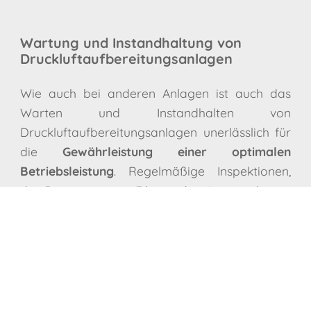
Wartung und Instandhaltung von
Druckluftaufbereitungsanlagen
Wie auch bei anderen Anlagen ist auch das
Warten und Instandhalten von
Druckluftaufbereitungsanlagen unerlässlich für
die
Gewährleistung einer optimalen
Betriebsleistung
. Regelmäßige Inspektionen,
die Reinigung von Filtern, der Austausch von
Verschleißteilen und das Überprüfen der
Systemleistung sind dabei das A und O.
Die Instandhaltungsmaßnahmen sind wichtig,
um unnötige Betriebsausfälle zu verhindern, die
Langlebigkeit der